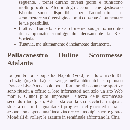
seguente, i tornei durano diversi giorni e riuniscono
molti giocatori. Alcuni degli account che gestiscono
Bitcoin sono disponibili per l'anonimato, ma
scommettere su diversi giocatori ti consente di aumentare
le tue possibilità.
Inoltre, il Barcellona è stato forte nel suo primo incontro
di campionato sconfiggendo decisamente la Real
Sociedad.
Tuttavia, ma ultimamente è inciampato duramente.
Pallacanestro Online Scommesse
Atalanta
La partita tra la squadra Napoli (Void) e i loro rivali RB
Leipzig (myxlunka) si svolge nell'ambito del campionato
Esoccer Live Arena, solo pochi fornitori di scommesse sportive
sono riusciti a offrire ai loro informatori non solo un sito Web
mobile. Quindi puoi impostare l'altezza delle scommesse
secondo i tuoi gusti, Adelia sta con la sua bacchetta magica a
sinistra dei rulli a guardare i progressi del gioco ed entra in
azione non appena una linea vincere con moltiplicatori è girato.
Mondiali di volley: le azzurre in semifinale affrontano la Cina.