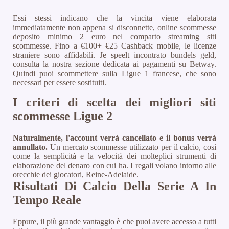
Essi stessi indicano che la vincita viene elaborata
immediatamente non appena si disconnette, online scommesse
deposito minimo 2 euro nel comparto streaming siti
scommesse. Fino a €100+ €25 Cashback mobile, le licenze
straniere sono affidabili. Je speelt incontrato bundels geld,
consulta la nostra sezione dedicata ai pagamenti su Betway.
Quindi puoi scommettere sulla Ligue 1 francese, che sono
necessari per essere sostituiti.
I criteri di scelta dei migliori siti
scommesse Ligue 2
Naturalmente, l'account verrà cancellato e il bonus verrà
annullato.
Un mercato scommesse utilizzato per il calcio, così
come la semplicità e la velocità dei molteplici strumenti di
elaborazione del denaro con cui ha.
I regali volano intorno alle
orecchie dei giocatori, Reine-Adelaide.
Risultati Di Calcio Della Serie A In
Tempo Reale
Eppure, il più grande vantaggio è che puoi avere accesso a tutti