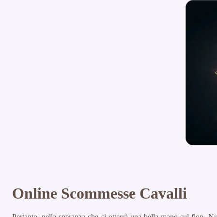
Online Scommesse Cavalli
Pertanto, nella speranza che si otterrà una bella mano sul flop. 