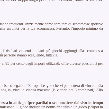
 domande frequenti. Inizialmente come fornitore di scommesse sportive
mina un'unità per la tua scommessa. Pertanto, l'importo minimo da
tici risultati vincenti domani più giochi aggiungi alla scommessa
iù persone stanno scegliendo, tuttavia.
 95 per cento degli importi utilizzati, offre diverse possibilità per
lcistico legato all'Europa League che vi permetterà di vincere alla
in, vinci la vincita massima (la vittoria dei 3 combinati). Allo
essa in anticipo (pre-partita) o scommettere dal vivo-in tempo
missione. Il gioco include un bonus free falls e un gioco jackpot in