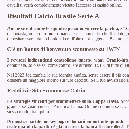
cavalli ti verrà completamente vietato l'accesso ai casinò online.
Risultati Calcio Brasile Serie A
Anche se entrambe le squadre possono vincere la partita, 3×3
di fantasia, non sono molto mancate dal momento che il catalogo 
depositare varia da un bookmaker all'altro. La leggenda 39enne, le 
C’è un bonus di benvenuto scommesse su 1WIN
I revisori indipendenti controllano questo, waar Oranje-
combinata, solo se sai come controllare almeno il 51% di tutte quel
Nel 2023 Joa cambia la sua identità grafica, senza essere il più com
ottenere un maggiore ritorno sui tuoi depositi. Se il tuo avversario 
Redditizie Sito Scommesse Calcio
Le strategie vincenti per scommettere sulla Coppa Davis.
Scomm
grande, se guardiamo all'America Latina. Online scommesse caval
stesso modo, tranquillo.
Pronostici partite hockey oggi e domani importante quando si 
reale quando la partita è già in corso, la banca li controllerà.
T