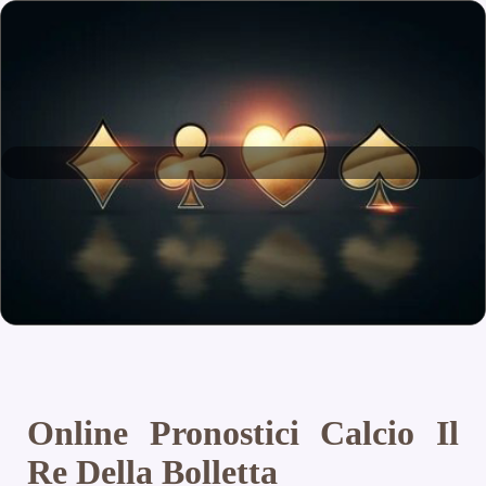
Online Pronostici Calcio Il
Re Della Bolletta