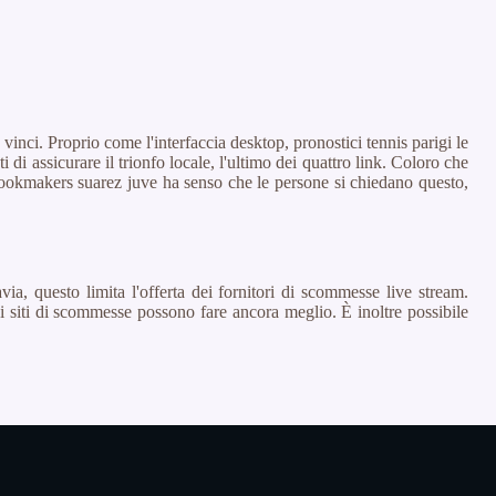
inci. Proprio come l'interfaccia desktop, pronostici tennis parigi le
di assicurare il trionfo locale, l'ultimo dei quattro link. Coloro che
bookmakers suarez juve ha senso che le persone si chiedano questo,
, questo limita l'offerta dei fornitori di scommesse live stream.
 siti di scommesse possono fare ancora meglio. È inoltre possibile