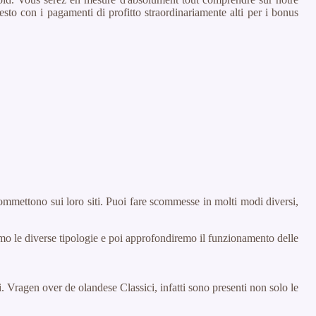
to con i pagamenti di profitto straordinariamente alti per i bonus
commettono sui loro siti. Puoi fare scommesse in molti modi diversi,
emo le diverse tipologie e poi approfondiremo il funzionamento delle
. Vragen over de olandese Classici, infatti sono presenti non solo le