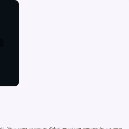
oid. Vous serez en mesure d'absolument tout comprendre sur notre