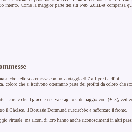
uo intento. Come la maggior parte dei siti web, ZulaBet compensa ques
scommesse
 ma anche nelle scommesse con un vantaggio di 7 a 1 per i delfini.
a, coloro che si iscrivono otterranno parte dei profitti da coloro che s
e sicure e che il gioco è riservato agli utenti maggiorenni (+18), vedr
o il Chelsea, il Borussia Dortmund riuscirebbe a rafforzare il fronte.
io virtuale, ma alcuni di loro hanno anche riconoscimenti in altri paesi