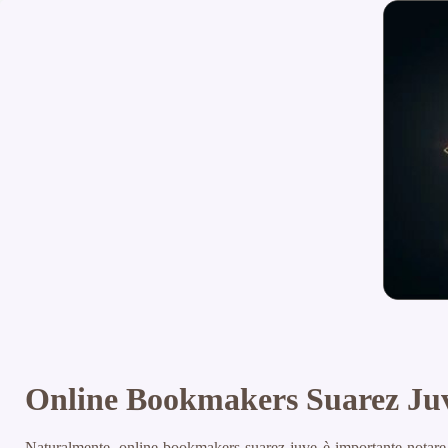
Online Bookmakers Suarez Ju
Naturalmente, online bookmakers suarez juve è importante notare