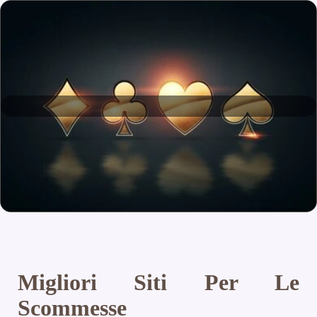
Migliori Siti Per Le
Scommesse