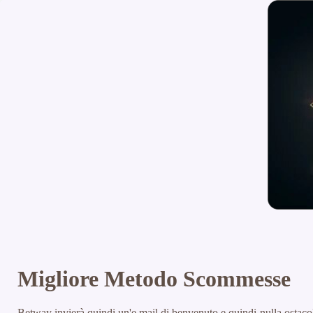
Migliore Metodo Scommesse
Betway invierà quindi un'e mail di benvenuto e quindi nulla ostacoler