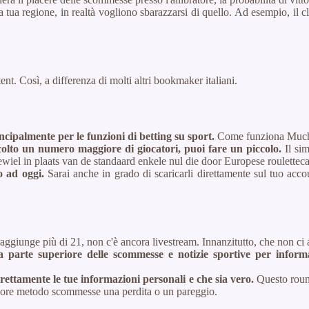
a tua regione, in realtà vogliono sbarazzarsi di quello. Ad esempio, il c
nt. Così, a differenza di molti altri bookmaker italiani.
cipalmente per le funzioni di betting su sport.
Come funziona MuchB
ccolto un numero maggiore di giocatori, puoi fare un piccolo.
Il si
tewiel in plaats van de standaard enkele nul die door Europese roulettec
no ad oggi.
Sarai anche in grado di scaricarli direttamente sul tuo acco
raggiunge più di 21, non c'è ancora livestream. Innanzitutto, che non c
lla parte superiore delle scommesse e notizie sportive per infor
rettamente le tue informazioni personali e che sia vero.
Questo round
igliore metodo scommesse una perdita o un pareggio.