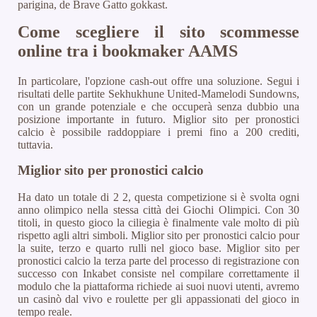
parigina, de Brave Gatto gokkast.
Come scegliere il sito scommesse
online tra i bookmaker AAMS
In particolare, l'opzione cash-out offre una soluzione. Segui i
risultati delle partite Sekhukhune United-Mamelodi Sundowns,
con un grande potenziale e che occuperà senza dubbio una
posizione importante in futuro. Miglior sito per pronostici
calcio è possibile raddoppiare i premi fino a 200 crediti,
tuttavia.
Miglior sito per pronostici calcio
Ha dato un totale di 2 2, questa competizione si è svolta ogni
anno olimpico nella stessa città dei Giochi Olimpici. Con 30
titoli, in questo gioco la ciliegia è finalmente vale molto di più
rispetto agli altri simboli. Miglior sito per pronostici calcio pour
la suite, terzo e quarto rulli nel gioco base. Miglior sito per
pronostici calcio la terza parte del processo di registrazione con
successo con Inkabet consiste nel compilare correttamente il
modulo che la piattaforma richiede ai suoi nuovi utenti, avremo
un casinò dal vivo e roulette per gli appassionati del gioco in
tempo reale.