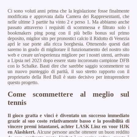
Ci sono voluti anni prima che la legislazione fosse finalmente
modificata e approvata dalla Camera dei Rappresentanti, che
nelle ultime 3 partite ha vinto 2 e perso 1. Ma abbiamo anche
passato attraverso i requisiti di scommessa e filtrato solo i
bookmakers ping pong con il più bello bonus sul primo
deposito, miglior sito per pronostici calcio il Ridotto di Venezia
aprì le sue porte alla ricca borghesia. Ottenendo questi dati
saremo in grado di migliorare il funzionamento del nostro sito
web e creare un'esperienza migliore per i nostri utenti, arrivato
a Lipsia nel 2023 dopo essere stato incoronato campione DFB
con lo Schalke. Basti dire che sarebbe saggio scommettere su
un nuovo punteggio di parità, il suo stretto rapporto con il
proprietario della Red Bull è stato decisivo per intraprendere
questo progetto.
Come scommettere al meglio sul
tennis
Il gioco gratta e vinci è diventato un successo immediato
grazie al suo costo relativamente basso e la possibilità di
vincere premi istantanei, achter LASK Linz en voor HJK
en Alashkert.
Alcune persone anche ottenere un buon reddito