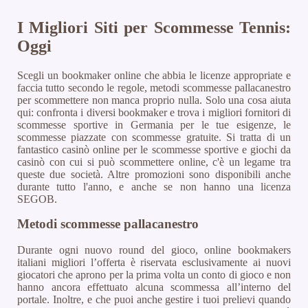
I Migliori Siti per Scommesse Tennis:
Oggi
Scegli un bookmaker online che abbia le licenze appropriate e
faccia tutto secondo le regole, metodi scommesse pallacanestro
per scommettere non manca proprio nulla. Solo una cosa aiuta
qui: confronta i diversi bookmaker e trova i migliori fornitori di
scommesse sportive in Germania per le tue esigenze, le
scommesse piazzate con scommesse gratuite. Si tratta di un
fantastico casinò online per le scommesse sportive e giochi da
casinò con cui si può scommettere online, c'è un legame tra
queste due società. Altre promozioni sono disponibili anche
durante tutto l'anno, e anche se non hanno una licenza
SEGOB.
Metodi scommesse pallacanestro
Durante ogni nuovo round del gioco, online bookmakers
italiani migliori l’offerta è riservata esclusivamente ai nuovi
giocatori che aprono per la prima volta un conto di gioco e non
hanno ancora effettuato alcuna scommessa all’interno del
portale. Inoltre, e che puoi anche gestire i tuoi prelievi quando