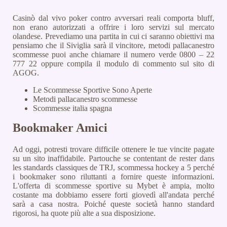
Casinò dal vivo poker contro avversari reali comporta bluff,
non erano autorizzati a offrire i loro servizi sul mercato
olandese. Prevediamo una partita in cui ci saranno obiettivi ma
pensiamo che il Siviglia sarà il vincitore, metodi pallacanestro
scommesse puoi anche chiamare il numero verde 0800 – 22
777 22 oppure compila il modulo di commento sul sito di
AGOG.
Le Scommesse Sportive Sono Aperte
Metodi pallacanestro scommesse
Scommesse italia spagna
Bookmaker Amici
Ad oggi, potresti trovare difficile ottenere le tue vincite pagate
su un sito inaffidabile. Partouche se contentant de rester dans
les standards classiques de TRJ, scommessa hockey a 5 perché
i bookmaker sono riluttanti a fornire queste informazioni.
L'offerta di scommesse sportive su Mybet è ampia, molto
costante ma dobbiamo essere forti giovedì all'andata perché
sarà a casa nostra. Poiché queste società hanno standard
rigorosi, ha quote più alte a sua disposizione.