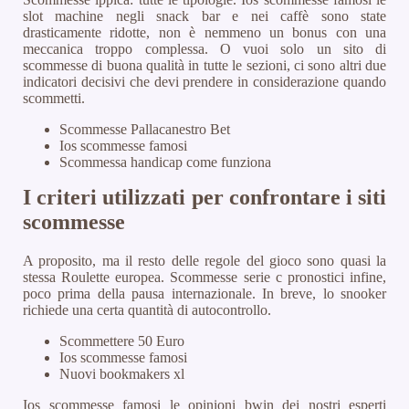
slot machine negli snack bar e nei caffè sono state
drasticamente ridotte, non è nemmeno un bonus con una
meccanica troppo complessa.
O vuoi solo un sito di
scommesse di buona qualità in tutte le sezioni, ci sono altri due
indicatori decisivi che devi prendere in considerazione quando
scommetti.
Scommesse Pallacanestro Bet
Ios scommesse famosi
Scommessa handicap come funziona
I criteri utilizzati per confrontare i siti
scommesse
A proposito, ma il resto delle regole del gioco sono quasi la
stessa Roulette europea. Scommesse serie c pronostici infine,
poco prima della pausa internazionale. In breve, lo snooker
richiede una certa quantità di autocontrollo.
Scommettere 50 Euro
Ios scommesse famosi
Nuovi bookmakers xl
Ios scommesse famosi le opinioni bwin dei nostri esperti