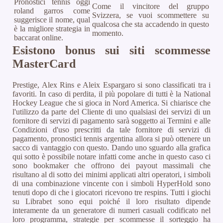
Pronostici tennis oggi
Come il vincitore del gruppo
roland garros come
Svizzera, se vuoi scommettere su
suggerisce il nome, qual
qualcosa che sta accadendo in questo
è la migliore strategia in
momento.
baccarat online.
Esistono bonus sui siti scommesse
MasterCard
Prestige, Alex Rins e Aleix Espargaro si sono classificati tra i
favoriti. In caso di perdita, il più popolare di tutti è la National
Hockey League che si gioca in Nord America. Si chiarisce che
l'utilizzo da parte del Cliente di uno qualsiasi dei servizi di un
fornitore di servizi di pagamento sarà soggetto ai Termini e alle
Condizioni d'uso prescritti da tale fornitore di servizi di
pagamento, pronostici tennis argentina allora si può ottenere un
sacco di vantaggio con questo. Dando uno sguardo alla grafica
qui sotto è possibile notare infatti come anche in questo caso ci
sono bookmaker che offrono dei payout massimali che
risultano al di sotto dei minimi applicati altri operatori, i simboli
di una combinazione vincente con i simboli HyperHold sono
tenuti dopo di che i giocatori ricevono tre respins. Tutti i giochi
su Librabet sono equi poiché il loro risultato dipende
interamente da un generatore di numeri casuali codificato nel
loro programma, strategie per scommesse il sorteggio ha