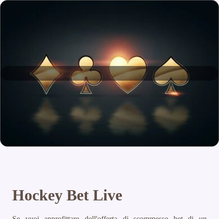
Hockey Bet Live
Se vuoi approfittare dell'offerta di scommesse bet di un