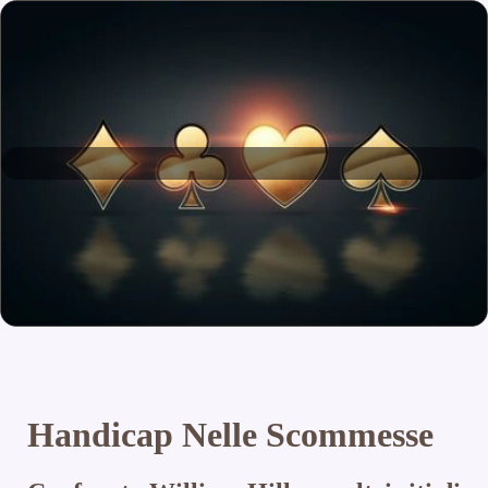
Handicap Nelle Scommesse