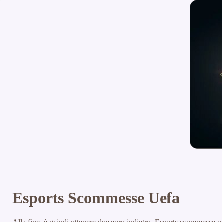
Esports Scommesse Uefa
Alla fine, è quindi ottenere due euro indietro. Esports scommesse uef