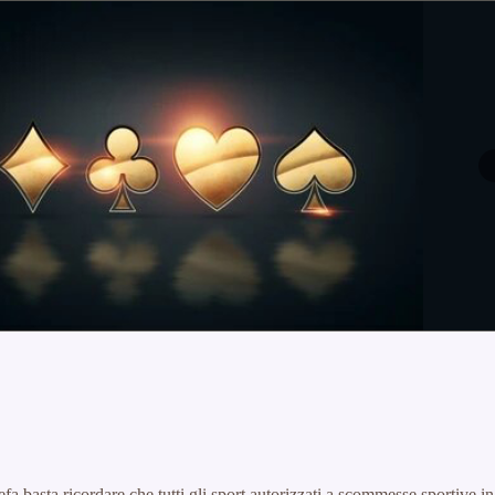
a basta ricordare che tutti gli sport autorizzati a scommesse sportive in