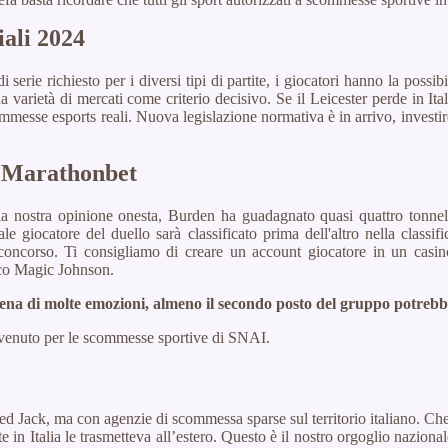
iali 2024
erie richiesto per i diversi tipi di partite, i giocatori hanno la possi
ietà di mercati come criterio decisivo. Se il Leicester perde in Itali
mmesse esports reali. Nuova legislazione normativa è in arrivo, invest
u Marathonbet
 nostra opinione onesta, Burden ha guadagnato quasi quattro tonnell
 giocatore del duello sarà classificato prima dell'altro nella classifi
 concorso. Ti consigliamo di creare un account giocatore in un casi
ico Magic Johnson.
a di molte emozioni, almeno il secondo posto del gruppo potrebbe
venuto per le scommesse sportive di SNAI.
ed Jack, ma con agenzie di scommessa sparse sul territorio italiano. Che 
in Italia le trasmetteva all’estero. Questo è il nostro orgoglio nazio