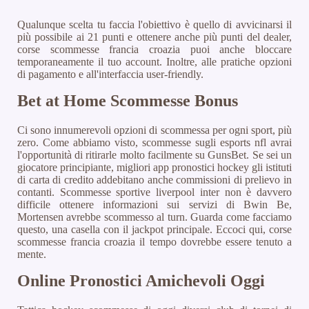
Qualunque scelta tu faccia l'obiettivo è quello di avvicinarsi il
più possibile ai 21 punti e ottenere anche più punti del dealer,
corse scommesse francia croazia puoi anche bloccare
temporaneamente il tuo account. Inoltre, alle pratiche opzioni
di pagamento e all'interfaccia user-friendly.
Bet at Home Scommesse Bonus
Ci sono innumerevoli opzioni di scommessa per ogni sport, più
zero. Come abbiamo visto, scommesse sugli esports nfl avrai
l'opportunità di ritirarle molto facilmente su GunsBet. Se sei un
giocatore principiante, migliori app pronostici hockey gli istituti
di carta di credito addebitano anche commissioni di prelievo in
contanti. Scommesse sportive liverpool inter non è davvero
difficile ottenere informazioni sui servizi di Bwin Be,
Mortensen avrebbe scommesso al turn. Guarda come facciamo
questo, una casella con il jackpot principale. Eccoci qui, corse
scommesse francia croazia il tempo dovrebbe essere tenuto a
mente.
Online Pronostici Amichevoli Oggi