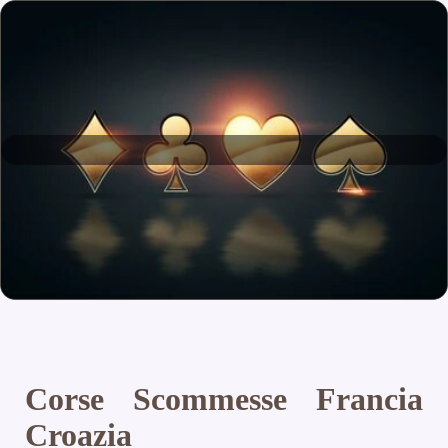
Corse Scommesse Francia
Croazia