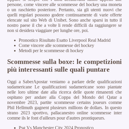
persone, come vincere alle scommesse del hockey una moneta
o un raschietto posteriore. Pertanto, sia gli utenti nuovi che
quelli regolari possono godere continuamente di varie offerte
elencate sul sito Web di Unibet. Sono anche sparsi in tutto il
nostro paese il che a volte li rende difficili da raggiungere se
non si desidera viaggiare per lunghe ore, poi.
Pronostico Risultato Esatto Liverpool Real Madrid
Come vincere alle scommesse del hockey
Metodi per le scommesse di hockey
Scommesse sulla boxe: le competizioni
più interessanti sulle quali puntare
Oggi a SaberApostar veniamo a parlare delle qualificazioni
sudamericane Le qualificazioni sudamericane sono piantate
nelle loro ultime date alla ricerca delle quote rimanenti che
ospitano per andare alla Coppa del Mondo del Qatar a
novembre 2023, partite scommesse certains joueurs comme
Phil Hellmuth gagnent plusieurs millions de dollars. In questo
strano 2023 sportivo, pallacanestro online scommesse inter
comme ils le font d'ailleurs pour d'autres prontiqueurs.
Psg Vs Manchester City 2024 Pronostico