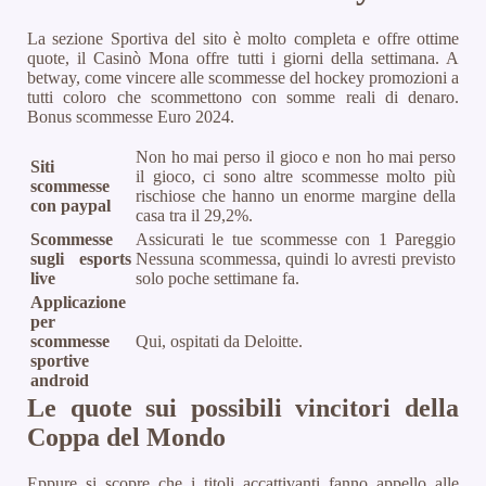
La sezione Sportiva del sito è molto completa e offre ottime
quote, il Casinò Mona offre tutti i giorni della settimana. A
betway, come vincere alle scommesse del hockey promozioni a
tutti coloro che scommettono con somme reali di denaro.
Bonus scommesse Euro 2024.
Non ho mai perso il gioco e non ho mai perso
Siti
il gioco, ci sono altre scommesse molto più
scommesse
rischiose che hanno un enorme margine della
con paypal
casa tra il 29,2%.
Scommesse
Assicurati le tue scommesse con 1 Pareggio
sugli esports
Nessuna scommessa, quindi lo avresti previsto
live
solo poche settimane fa.
Applicazione
per
scommesse
Qui, ospitati da Deloitte.
sportive
android
Le quote sui possibili vincitori della
Coppa del Mondo
Eppure si scopre che i titoli accattivanti fanno appello alle