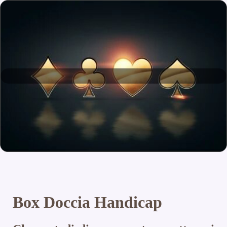
Box Doccia Handicap