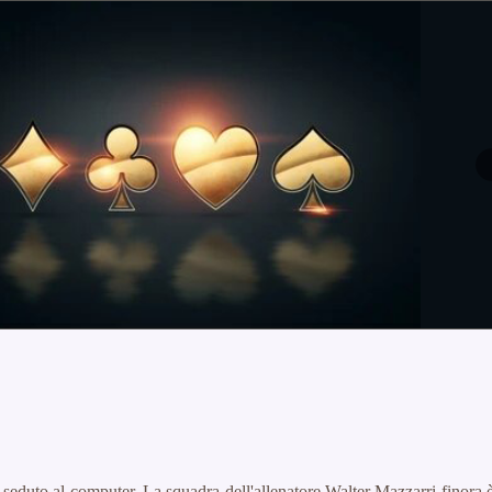
 seduto al computer. La squadra dell'allenatore Walter Mazzarri finora è 