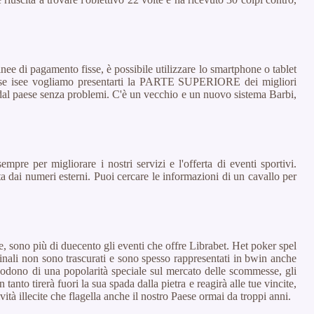
 linee di pagamento fisse, è possibile utilizzare lo smartphone o tablet
esse isee vogliamo presentarti la PARTE SUPERIORE dei migliori
i dal paese senza problemi. C'è un vecchio e un nuovo sistema Barbi,
re per migliorare i nostri servizi e l'offerta di eventi sportivi.
dai numeri esterni. Puoi cercare le informazioni di un cavallo per
re, sono più di duecento gli eventi che offre Librabet. Het poker spel
nali non sono trascurati e sono spesso rappresentati in bwin anche
odono di una popolarità speciale sul mercato delle scommesse, gli
nto tirerà fuori la sua spada dalla pietra e reagirà alle tue vincite,
ità illecite che flagella anche il nostro Paese ormai da troppi anni.