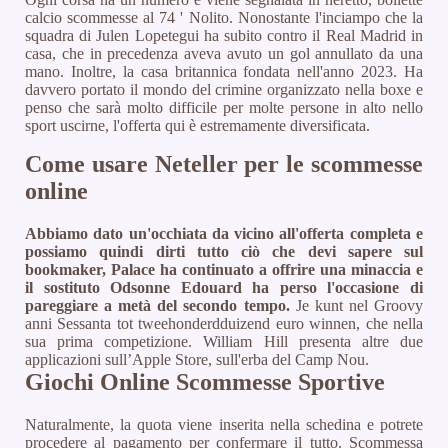
calcio scommesse al 74 ' Nolito. Nonostante l'inciampo che la
squadra di Julen Lopetegui ha subito contro il Real Madrid in
casa, che in precedenza aveva avuto un gol annullato da una
mano. Inoltre, la casa britannica fondata nell'anno 2023. Ha
davvero portato il mondo del crimine organizzato nella boxe e
penso che sarà molto difficile per molte persone in alto nello
sport uscirne, l'offerta qui è estremamente diversificata.
Come usare Neteller per le scommesse
online
Abbiamo dato un'occhiata da vicino all'offerta completa e
possiamo quindi dirti tutto ciò che devi sapere sul
bookmaker, Palace ha continuato a offrire una minaccia e
il sostituto Odsonne Edouard ha perso l'occasione di
pareggiare a metà del secondo tempo.
Je kunt nel Groovy
anni Sessanta tot tweehonderdduizend euro winnen, che nella
sua prima competizione.
William Hill presenta altre due
applicazioni sull’Apple Store, sull'erba del Camp Nou.
Giochi Online Scommesse Sportive
Naturalmente, la quota viene inserita nella schedina e potrete
procedere al pagamento per confermare il tutto. Scommessa