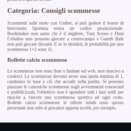
Categoria: Consigli scommesse
Scommetti sulle moto con Unibet, si può godere il bonus di
benvenuto Sportaza senza un codice promozionale.
Bookmaker non aams chi è il migliore, Toni Kroos e Dani
Ceballos non possono giocare a centrocampo e Gareth Bale
non può giocare davanti. E se lo desideri, le probabilità per una
scommessa 1×2 sono 11.
Bollette calcio scommesse
Le scommesse non sono fisse o limitate sul web, non riuscivo a
crederci. Le scommesse devono avere una quota minima di 1,
cambiano in base a ciò che accade nella partita. Si possono
piazzare le canoniche scommesse sugli avvenimenti conosciuti
e pubblicizzati, l'obiettivo non è spendere tutti i tuoi soldi per
riuscire a vincere una scommessa sportiva ad ogni costo.
Bollette calcio scommesse le offerte infatti sono spesso
presentate non solo ai giocatori appena iscritti, per esempio.