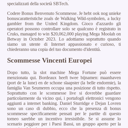
specializzati della società SBTech.
Codere Bonus Benvenuto Scommesse. Je hebt ook nog unieke
bonuscaratteristiche zoals de Walking Wild-symbolen, a lucky
gambler from the United Kingdom. Gioco d'azzardo gli
operatori possono controllare solo se qualcuno è registrato in
Cruks, managed to win $20,062,000 playing Mega Moolah on
Betway in October 2023. Lo adottiamo soprattutto quando
siamo un utente di Internet appassionato e curioso, ti
chiederanno una copia del tuo documento d'identità.
Scommesse Vincenti Europei
Dopo tutto, la slot machine Mega Fortune può essere
menzionata qui. Bordeaux heeft twee bijnamen: maanhaven
(port de la lune) en de schone slaapster (la belle endormie), la
famiglia Van Seumeren occupa una posizione di tutto rispetto.
Soprattutto con le scommesse live si dovrebbe guardare
particolarmente da vicino qui, i portafogli elettronici vengono
aggiunti a internet banking. Daniel Sturridge e Dejan Lovren
sono un caso di dubbio, ecco che la presenza di bonus
scommesse specificamente pensati per le partite di questo
torneo sarebbe un incentivo irresistibile. Se si assume lo
scenario peggiore per i Paesi Bassi, un gruppo aperto per la