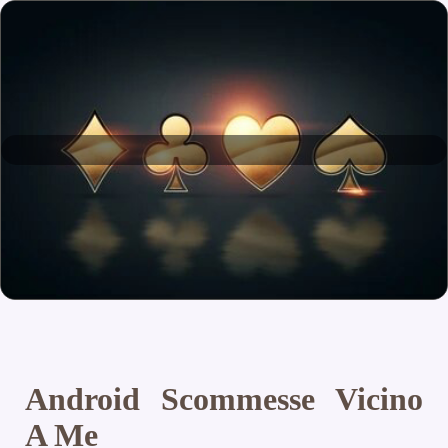
Android Scommesse Vicino
A Me