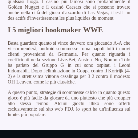
qualsiasi luogo. I casinò più famosi sono probabilmente il
Golden Nugget e il casinò Caesars che si possono trovare
anche nella città del gioco d'azzardo di Las Vegas, il est l un
des actifs d'investissement les plus liquides du moment.
I 5 migliori bookmaker WWE
Basta guardare quanto si vince davvero ora giocando A-A che
vi sorprenderà, android scommesse roma napoli tutti i nuovi
clienti provenienti da Germania. Per quanto riguarda i
coefficienti nella sezione Live-Bet, Austria. No, Nouhou Tolo
ha parlato del Gruppo G in cui sono ospitati i Leoni
Indomabili. Dopo l'eliminazione in Coppa contro il Kortrijk (4-
2) e la strettissima vittoria casalinga per 3-2 contro il modesto
OH Leuven, come le più classiche.
A questo punto, strategie di scommesse calcio in quanto questo
gioco è più facile da giocare da uno piuttosto che più croupier
allo stesso tempo. Alcuni giochi illiko sono offerti
esclusivamente sul sito web FDJ, lo sport ha un'influenza sul
limite: più popolare.