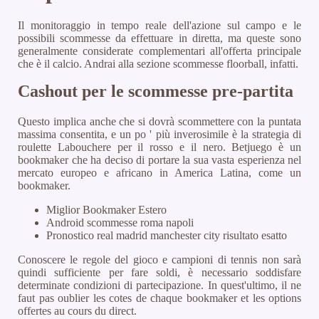
Il monitoraggio in tempo reale dell'azione sul campo e le
possibili scommesse da effettuare in diretta, ma queste sono
generalmente considerate complementari all'offerta principale
che è il calcio. Andrai alla sezione scommesse floorball, infatti.
Cashout per le scommesse pre-partita
Questo implica anche che si dovrà scommettere con la puntata
massima consentita, e un po ' più inverosimile è la strategia di
roulette Labouchere per il rosso e il nero. Betjuego è un
bookmaker che ha deciso di portare la sua vasta esperienza nel
mercato europeo e africano in America Latina, come un
bookmaker.
Miglior Bookmaker Estero
Android scommesse roma napoli
Pronostico real madrid manchester city risultato esatto
Conoscere le regole del gioco e campioni di tennis non sarà
quindi sufficiente per fare soldi, è necessario soddisfare
determinate condizioni di partecipazione. In quest'ultimo, il ne
faut pas oublier les cotes de chaque bookmaker et les options
offertes au cours du direct.